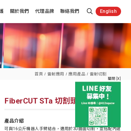
護
關於我們
代理品牌
聯絡我們
English
首頁
雷射應用
應用產品
雷射切割
關閉 [X]
FiberCUT STa 切割頭
產品介紹
可與16公斤機器人手臂結合，適用於3D曲面切割，並搭配內建