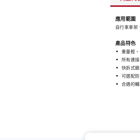
應用範圍
自行車車架
產品特色
重量輕，
所有連接
快拆式鏡
可選配防
合適的輔