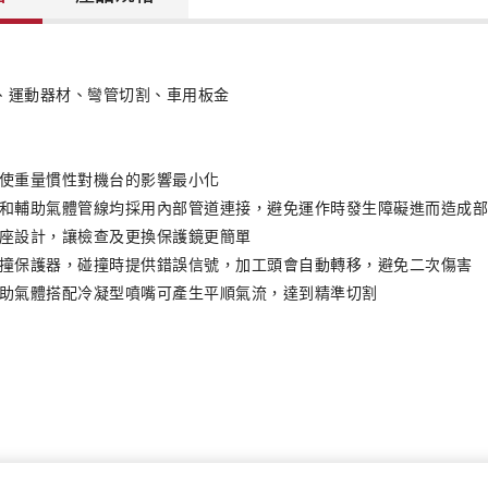
、運動器材、彎管切割、車用板金
使重量慣性對機台的影響最小化
和輔助氣體管線均採用內部管道連接，避免運作時發生障礙進而造成
座設計，讓檢查及更換保護鏡更簡單
撞保護器，碰撞時提供錯誤信號，加工頭會自動轉移，避免二次傷害
助氣體搭配冷凝型噴嘴可產生平順氣流，達到精準切割