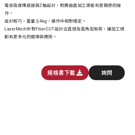
電容高度傳感器與Z軸設計，對應曲面加工便能有更簡便的操
作。
設計輕巧，重量≦4kg，運作中相對穩定。
LaserMech針對FiberCUT設計出直頭及直角型兩款，讓加工規
劃有更多元的選擇與應用。
規格書下載
詢問