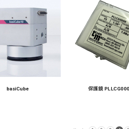
basiCube
保護鏡 PLLCG00