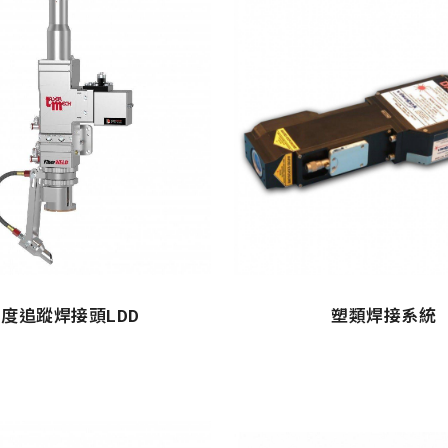
度追蹤焊接頭LDD
塑類焊接系統