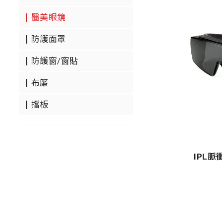
醫美眼鏡
防護面罩
防護窗/窗貼
布簾
擋板
IPL脈