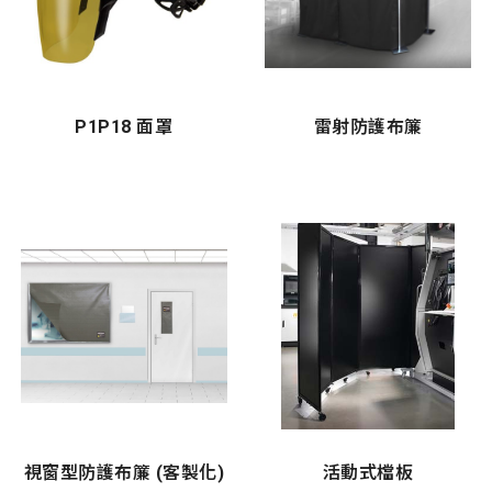
P1P18 面罩
雷射防護布簾
視窗型防護布簾 (客製化)
活動式檔板