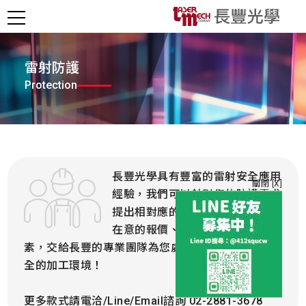
雷射防護
Protection
長豐光學具有豐富的雷射安全應用
關閉 [X]
經驗，我們可以針對您的防護需求
提出相對應的方案，我們深知您最
在意的報價、交期及可行性等等因
素，交給長豐的專業團隊為您處理，讓您擁有最安
全的加工環境！
更多款式請電洽/Line/Email諮詢 02-2881-3678